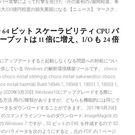
バー攻撃によって打撃を受けた 7月の最初の2週間程度、事
大330億円程度の損失要因になる 【ニュース】 マースク、
acenter 64 ビット スケーラビリティ CPU パ
ットは 11 倍に増え、I/O も 24 倍
10 を 1903 にアップデートすると起動しなくなる問題への対処につい
ら無償提供している Windows の解析環境構築ツールです。 choco
ep choco install stirling-jp choco install sakuraeditor choco
oco install hashtab Build 18346.1, 18348.1, 18351.1, 18353.1,
t Community 2020年3月20日 Windows10にアップグレードする際に
無料で変更する方法 用の2種類がありますが、どちらも機能的には同じで
ップ用データをダウンロードすることができます。 2017年9月29日
Magick のコマンドラインツールのダウンロード; ImageMagick の
indows 7 ですが，32 ビットの EXE を作成するので 32
ンのパラメータを次のようにすると，元の PDF の 1 ページ