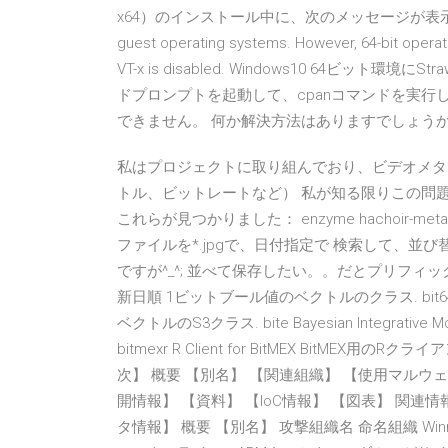
x64）のインストール中に、次のメッセージが表示されました： Thi
guest operating systems. However, 64-bit operation
VT-x is disabled. Windows10 64ビット
ドプロンプトを起動して、cpanコマンドを実
できません。 何か解決方法はありますでしょう
私はプロジェクトに取り組んでおり、ビデオメタ
トル、ビットレートなど） 私が知る限りこの問題のP
これらが見つかりました： enzyme hachoir-met
ファイルを*.jpgで、日付指定で 検索して、並
ですが^_^; 並べて保存したい。。だとプリフィ
新日順 1ビットブール値のベクトルのクラス. bit64 A S3 C
ベクトルのS3クラス. bite Bayesian Integrative
bitmexr R Client for BitMEX BitMEX用のRクライア
次】 概要 【別名】 【関連組織】 【使用マルウェ
開情報】 【資料】 【IoC情報】 【図表】 関連
タ情報】 概要 【別名】 攻撃組織名 命名組織 Winnti 一