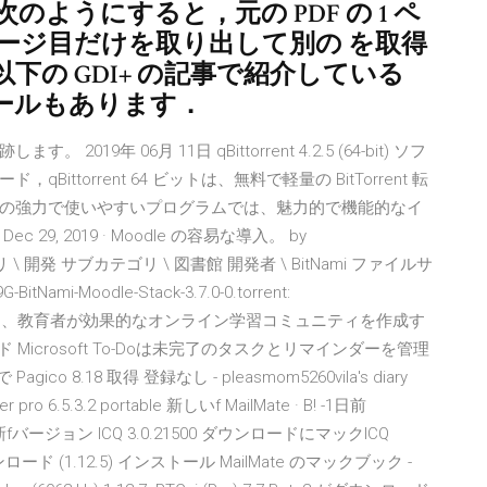
ようにすると，元の PDF の 1 ペ
 ページ目だけを取り出して別の を取得
の GDI+ の記事で紹介している
というツールもあります．
年 06月 11日 qBittorrent 4.2.5 (64-bit) ソフ
torrent 64 ビットは、無料で軽量の BitTorrent 転
の強力で使いやすいプログラムでは、魅力的で機能的なイ
, 2019 · Moodle の容易な導入。 by
19 カテゴリ \ 開発 サブカテゴリ \ 図書館 開発者 \ BitNami ファイルサ
BitNami-Moodle-Stack-3.7.0-0.torrent:
oodle スタックは、教育者が効果的なオンライン学習コミュニティを作成す
ウンロード Microsoft To-Doは未完了のタスクとリマインダーを管理
8.18 取得 登録なし - pleasmom5260vila's diary
r pro 6.5.3.2 portable 新しいf MailMate · B! -1日前
rys 最新fバージョン ICQ 3.0.21500 ダウンロードにマックICQ
.4.7 ダウンロード (1.12.5) インストール MailMate のマックブック -