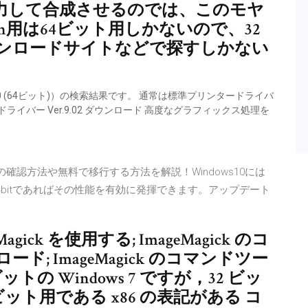
力して合成させるのでは、このモヤ
n用は64ビット用しかないので、32
ンロードサイトなどで探すしかない
ows 10 (64ビット)）の検索結果です。 通常は標準プリンタードライバ
ライバー Ver.9.02 ダウンロード 高度なグラフィックス処理を
！bitの確認方法や無料で移行する方法を解説！Windows10には
s10は64bitであればその性能を有効に発揮できます。アップデート
eMagick を使用する; ImageMagick のコ
; ImageMagick のコマンドツー
トの Windows 7 ですが，32 ビッ
 ビット用である x86 の表記がある コ