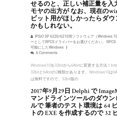
せるのと、正しい補正量を入
モヤの出方が なお、現在のwi
ビット用がほしかったらダウ
かもしれない。
IPSiO SP 6220/6210用ソフトウェア（Wind
ーとしてRPCSドライバーをお選びください。 RPCSド
可能にしたWindows
6 Comments
Windows10を32bitから64bitに変更する方法
32bitと64bitの2種類があります。Window
は無料ですので、32bit版の
2017年9月29日 Delphi で Imag
マンドラインツールのダウンロード
ルで 筆者のテスト環境は 64 ビッ
トの EXE を作成するので 32