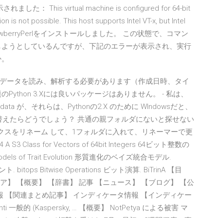
s virtual machine is configured for 64-bit
 is not possible. This host supports Intel VT-x, but Intel
環境にStrawberryPerlをインストールしました。 この状態で、コマン
行しようとしているんですが、下記のエラーが表示され、実行
か。
データを読み、解析する必要があります（作成日時、タイ
ython 3.Xには良いパッケージはありません。 - 私は、
adata が、それらは、Pythonの2.X のために WIndowsだと、
び替えたらどうでしょう？ 共通の親フォルダにないと探せない
ックスをリネーム して、1フォルダに入れて、リネーマーで更
lass for Vectors of 64bit Integers 64ビット整数の
 Models of Trait Evolution 形質進化のベイズ統合モデル.
ント. bitops Bitwise Operations ビット演算. BiTrinA 【目
ア】 【概要】 【辞書】 記事 【ニュース】 【ブログ】 【公
情報 【関連まとめ記事】 インディケータ情報 【インディケー
般的 (Kaspersky, … 【概要】 NotPetya による被害 マ