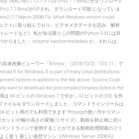
kg. (6062 kb) 1.12.7. PTGui (Pro) 7.7 Beta2 がダウンロード
ro) 7.7 Beta2がUPされ、ダウンロード可能 になっていま
 March 2008) Fix: 64 bit Windows version could
tems 私はプロジェクトに取り組んでおり、ビデオメタデータを読み、解析
ートなど） 私が知る限りこの問題のPython 3.Xには良
した： enzyme hachoir-metadata が、それらは、
ビューワー「XnView」 (2018/10/2) 「iOS 11」で
indows; R is part of many Linux distributions,
ement system in addition to the link above. Source Code
ely want to download the precompiled binaries listed in the
テスト環境は 64 ビットの Windows 7 ですが，32 ビットの EXE を作
があるファイルをダウンロードしました．コマンドラインツールは
4 ビット用のでも利用できます ffmpegの使い方やコマン
カット)や幅や高さの変換(リサイズ)、動画を静止画に切り
はコマンドラインで使用することができる動画処理関連のフリ
新しい仮想マシン（Windows Server 2008 R2