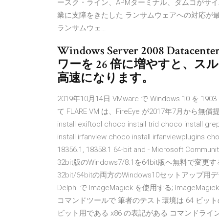
ースク・ライン、APMターミナル、ダムコがサイ
業に支障をきたした ランサムウェアへの対応が最
ランサムウェ…
Windows Server 2008 Dat
ワーを 26 倍に増やすと、スループ
高速になります。
2019年10月14日 VMware で Windows 
て FLARE VM は、FireEye が2017年7月か
install exiftool choco install trid choco install gr
install irfanview choco install irfanviewplugins ch
18356.1, 18358.1 64-bit and - Microsof
32bit版のWindows7/8.1を64bit版へ
32bit/64bitの両方のWindows10セットア
Delphi で ImageMagick を使用する; Image
コマンドツールで 筆者のテスト環境は 64 ビットの W
ビット用である x86 の表記がある コマンドライ