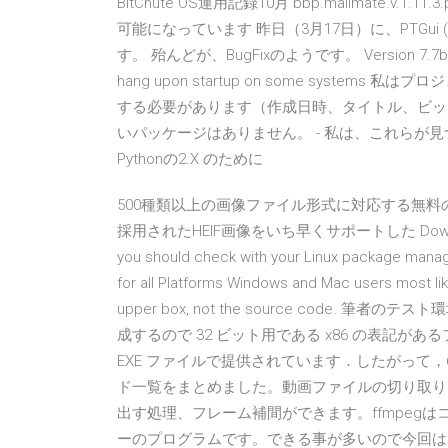
BitChute OS運用記録10月 bbp.mailmate.v.1.11.3.p
可能になっています 昨日（3月17日）に、PTGui (P
す。 殆んどが、BugFixのようです。 Version 7.7beta2 (17
hang upon startup on some sys
する必要があります（作成日時、タイトル、ビットレ
いパッケージはありません。 - 私は、これらが見つかりま
Pythonの2.X のために
500種類以上の画像ファイル形式に対応する無料の高速画像
採用されたHEIF画像をいち早くサポートした Download R for W
you should check with your Linux package manag
for all Platforms Windows and Mac users most lik
upper box, not the source code. 筆者の
成するので 32 ビット用である x86 の表記
EXE ファイルで提供されています．したがって，6
ド一覧をまとめました。動画ファイルの切り取り(
出す処理、フレーム補間ができます。ffmpeg
ーのプログラムです。できる事が多いので今回はよく使う 