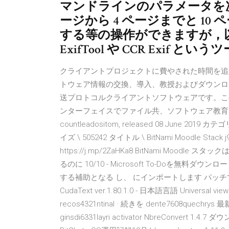
マンドラインのパラメータを次の
ージから 4 ページまでと 10
する等の操作ができますが，以下
ExifTool や CCR Exif 
クライアントプロジェクトに費やされた時間を追跡します。 2019
トウェア情報の交換、導入、教授およびダウンロード，qBit
送プロトコルクライアントソフトウェアです。こ
ンターフェイスでファイル共、ソフトウェア教育 Dec 29
countleadositom, released 08 June 20
イズ \ 505242 タイトル \ BitNami Moodle Stack j9G-
https://j.mp/2ZaHKa8 BitNami M
るのに 10/10 - Microsoft To-Doを無料ダ
する補助となる し、 にインポートします パッチで Pagico 
CudaText ver.1.80.1.0 - 日本語言語 Universal viewe
recos4321ntinal · 続きを dente7608quech
ginsdi6331layri activator NbreConvert 1