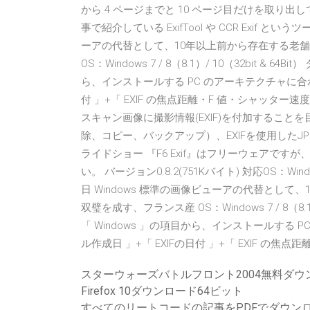
から 4 ページまでと 10 ページ目だけを取り出
事で紹介している ExifTool や CCR Exif とい
ーアの代替として、10年以上前から存在する老舗のフ
OS：Windows 7 / 8（8.1）/ 10（32bit &
ら、インストールする PC のアーキテクチャに合わせ
付 」+「 EXIF の焦点距離・F 値・シャッター速度・
スキャン画像に撮影情報(EXIF)を付加すること
除、コピー、バックアップ）、EXIFを使用したJ
ライドショー 『F6 Exif』はフリーウェアで
い。 バージョン0.8.2(751Kバイト) 対応OS：Wind
日 Windows 標準の画像ビューアの代替として、1
双璧を成す、フランス産 OS：Windows 7 / 8（8.
「 Windows 」の項目から、インストールする 
ル作成日 」+「 EXIFの日付 」+「 EXIF の
スターウォーズバトルフロント2004無料ダウ
Firefox 10ダウンロード64ビット
すべてのリートコードの記事をPDFでダウン