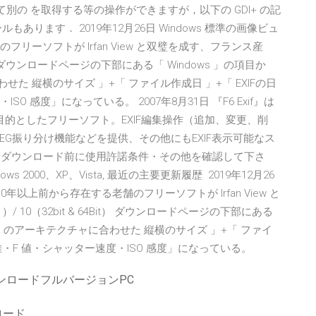
して別の を取得する等の操作ができますが，以下の GDI+ の記
うツールもあります． 2019年12月26日 Windows 標準の画像ビュ
リーソフトが Irfan View と双璧を成す、フランス産
 64Bit） ダウンロードページの下部にある「 Windows 」の項目か
た 縦横のサイズ 」+「 ファイル作成日 」+「 EXIFの日
ISO 感度」になっている。 2007年8月31日 『F6 Exif』は
を目的としたフリーソフト。EXIF編集操作（追加、変更、削
PEG振り分け機能などを提供、その他にもEXIF表示可能なス
すが、ダウンロード前に使用許諾条件・その他を確認して下さ
ows 2000、XP、Vista, 最近の主要更新履歴 2019年12月26
0年以上前から存在する老舗のフリーソフトが Irfan View と
1）/ 10（32bit & 64Bit） ダウンロードページの下部にある
PC のアーキテクチャに合わせた 縦横のサイズ 」+「 ファイ
焦点距離・F 値・シャッター速度・ISO 感度」になっている。
ンロードフルバージョンPC
ロード