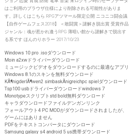
ション 恋愛 育成 防衛 電車 音楽 未ログイン時のセーブデータ
はご利用のブラウザ仕様により削除される可能性がありま
す。詳しくはこちら RPGアツマール限定公開 ニコニコ闘会議
【自作ゲームフェス2018】 ＜敢闘賞＞謎解き脱出賞 受賞作品
ジャンル：魂が惹かれ逢うRPG 薄暗い館から謎解きで脱出す
る系です ほんのりホラー 2017/10/23
Windows 10 pro .isoダウンロード
Moin a2xwドライバーダウンロード
ミュージックビデオをダウンロードするのに最適なアプリ
Windows 8.1のスキンを無料ダウンロード
KÃ¶nigderlÃ¶wen2 simbaskÃnigreichpc spielダウンロード
Tsp100 usbドライバーダウンロードwindows 7
Monotypeスクリプトstd bold無料ダウンロード
キャラダウンロードファイルデンガンリンク
フォールアウト4 PC MODがダウンロードされましたが、
ゲームにはありません
PDFをテキストコンバータにダウンロード
Samsung galaxy s4 android 5 us携帯ダウンロード