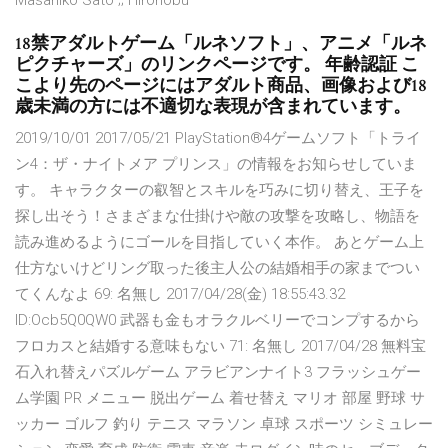
Masahiko Sato ;; Hironobu
18禁アダルトゲーム「ルネソフト」、アニメ「ルネ
ピクチャーズ」のリンクページです。 年齢認証 こ
こより先のページにはアダルト商品、画像および18
歳未満の方には不適切な表現が含まれています。
2019/10/01 2017/05/21 PlayStation®4ゲームソフト「トライ
ン4：ザ・ナイトメア プリンス」の情報をお知らせしていま
す。 キャラクターの叡智とスキルを巧みに切り替え、王子を
探し出そう！さまざまな仕掛けや敵の攻撃を攻略し、物語を
読み進めるようにゴールを目指していく本作。 あとゲーム上
仕方ないけどリング取った後主人公の結婚相手の家までつい
てくんなよ 69: 名無し 2017/04/28(金) 18:55:43.32
ID:Ocb5Q0QW0 武器も金もオラクルベリーでコンプするから
フロカスと結婚する意味もない 71: 名無し 2017/04/28 無料宝
石入れ替えパズルゲーム アラビアンナイト3 フラッシュゲー
ム学園 PR メニュー 脱出ゲーム 着せ替え マリオ 部屋 野球 サ
ッカー ゴルフ 釣り テニス マラソン 卓球 スポーツ シミュレー