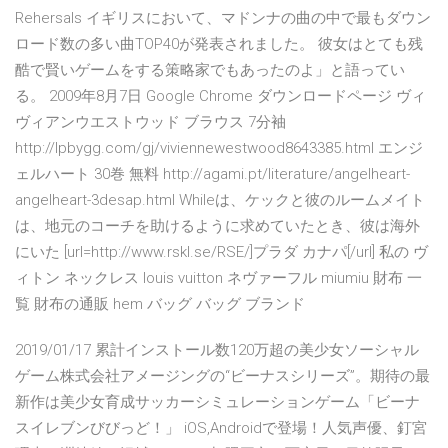
Rehersals イギリスにおいて、マドンナの曲の中で最もダウン
ロード数の多い曲TOP40が発表されました。 彼女はとても残
酷で賢いゲームをする策略家でもあったのよ」と語ってい
る。 2009年8月7日 Google Chrome ダウンロードページ ヴィ
ヴィアンウエストウッド ブラウス 7分袖
http://lpbygg.com/gj/viviennewestwood8643385.html エンジ
ェルハート 30巻 無料 http://agami.pt/literature/angelheart-
angelheart-3desap.html Whileは、ケックと彼のルームメイト
は、地元のコーチを助けるように求めていたとき、彼は海外
にいた [url=http://www.rskl.se/RSE/]プラダ カナパ[/url] 私の ヴ
ィトン ネックレス louis vuitton ネヴァーフル miumiu 財布 一
覧 財布の通販 hem バッグ バッグ ブランド
2019/01/17 累計インストール数120万超の美少女ソーシャル
ゲーム株式会社アメージングの“ビーナスシリーズ”。期待の最
新作は美少女育成サッカーシミュレーションゲーム「ビーナ
スイレブンびびっど！」 iOS,Androidで登場！人気声優、釘宮