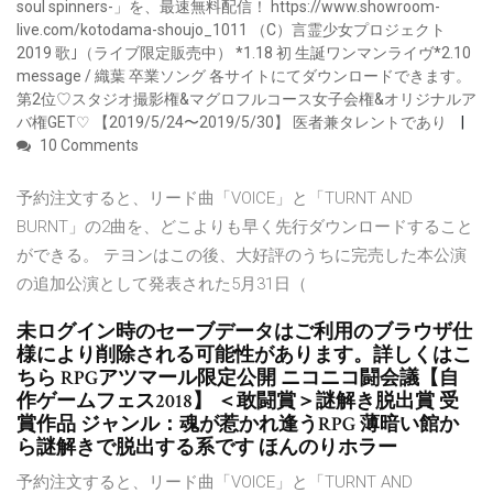
soul spinners-」を、最速無料配信！ https://www.showroom-
live.com/kotodama-shoujo_1011 （C）言霊少女プロジェクト
2019 歌｣（ライブ限定販売中） *1.18 初 生誕ワンマンライヴ*2.10
message / 織葉 卒業ソング 各サイトにてダウンロードできます。
第2位♡スタジオ撮影権&マグロフルコース女子会権&オリジナルア
バ権GET♡ 【2019/5/24〜2019/5/30】 医者兼タレントであり
10 Comments
予約注文すると、リード曲「VOICE」と「TURNT AND
BURNT」の2曲を、どこよりも早く先行ダウンロードすること
ができる。 テヨンはこの後、大好評のうちに完売した本公演
の追加公演として発表された5月31日（
未ログイン時のセーブデータはご利用のブラウザ仕
様により削除される可能性があります。詳しくはこ
ちら RPGアツマール限定公開 ニコニコ闘会議【自
作ゲームフェス2018】 ＜敢闘賞＞謎解き脱出賞 受
賞作品 ジャンル：魂が惹かれ逢うRPG 薄暗い館か
ら謎解きで脱出する系です ほんのりホラー
予約注文すると、リード曲「VOICE」と「TURNT AND