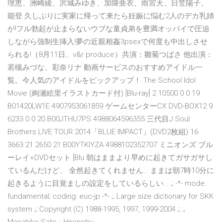
理恵、洲崎綾、沢城みゆき、加隈亜衣、雨宮天、日笠陽子、
能登 久しぶりに実家に帰って来たら妊娠に悩む2人のデカ乳姉
が!フル勃起が止まらないウブな童貞弟を豊満オッパイで圧迫
しながら強制生挿入!夢の近親相姦3psexで何度も中出しさせ
られる!（8月11日、v&r produce）共演：雛菊つばさ 他出演：
若槻みづな、彩奈リナ 動画サービスのおすすめアイドル一
覧。今人気のアイドルをピックアップ！ The School Idol
Movie (絢瀬絵里イラストカード付) [Blu-ray] 2 10500 0 0 19
B01420LW1E 4907953061859 ゲームセンターCX DVD-BOX12 9
6233 0 0 20 B00JTHU7PS 4988064596355 三代目J Soul
Brothers LIVE TOUR 2014「BLUE IMPACT」(DVD2枚組) 16
3663 21 2650 21 B00YTKIYZA 4988102352707 ミニオンズ ブル
ーレイ+DVDセット [Blu 朝はままより早めに起きてガサガサし
ているんだけど、 全然起きてくれません… ままは朝7時10分に
起きるように目覚ましの設定をしているらしい… ;; -*- mode:
fundamental; coding: euc-jp -*- ;; Large size dictionary for SKK
system ;; Copyright (C) 1988-1995, 1997, 1999-2004 ;; ;;