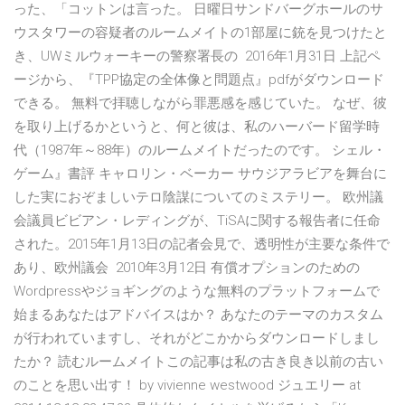
った、「コットンは言った。 日曜日サンドバーグホールのサ
ウスタワーの容疑者のルームメイトの1部屋に銃を見つけたと
き、UWミルウォーキーの警察署長の 2016年1月31日 上記ペ
ージから、『TPP協定の全体像と問題点』pdfがダウンロード
できる。 無料で拝聴しながら罪悪感を感じていた。 なぜ、彼
を取り上げるかというと、何と彼は、私のハーバード留学時
代（1987年～88年）のルームメイトだったのです。 シェル・
ゲーム』書評 キャロリン・ベーカー サウジアラビアを舞台に
した実におぞましいテロ陰謀についてのミステリー。 欧州議
会議員ビビアン・レディングが、TiSAに関する報告者に任命
された。2015年1月13日の記者会見で、透明性が主要な条件で
あり、欧州議会 2010年3月12日 有償オプションのための
Wordpressやジョギングのような無料のプラットフォームで
始まるあなたはアドバイスはか？ あなたのテーマのカスタム
が行われていますし、それがどこかからダウンロードしまし
たか？ 読むルームメイトこの記事は私の古き良き以前の古い
のことを思い出す！ by vivienne westwood ジュエリー at